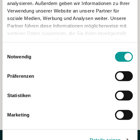
analysieren. Außerdem geben wir Informationen zu Ihrer
Verwendung unserer Website an unsere Partner für
soziale Medien, Werbung und Analysen weiter. Unsere
Partner führen diese Informationen möglicherweise mit
weiteren Daten zusammen, die Sie ihnen bereitgestellt
haben oder die sie im Rahmen Ihrer Nutzung der Dienste
gesammelt haben.
Einwilligungsauswahl
Notwendig
Die Zukunft der Arbeit: Mensch und KI-
Agenten in Kooperation (und warum der
Präferenzen
Durchbruch Zeit braucht)
„KI-Agenten“ sind seit 2025 ein Buzzword in vielen
Statistiken
Digital-Strategien. Auch Handelskammern und […]
Marketing