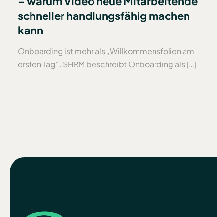
– warum Video neue Mitarbeitende
schneller handlungsfähig machen
kann
Onboarding ist mehr als „Willkommensfolien am
ersten Tag“. SHRM beschreibt Onboarding als […]