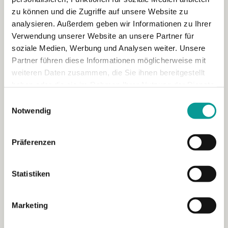
zu können und die Zugriffe auf unsere Website zu
analysieren. Außerdem geben wir Informationen zu Ihrer
Verwendung unserer Website an unsere Partner für
soziale Medien, Werbung und Analysen weiter. Unsere
Partner führen diese Informationen möglicherweise mit
weiteren Daten zusammen, die Sie ihnen bereitgestellt
haben oder die sie im Rahmen Ihrer Nutzung der Dienste
gesammelt haben.
Einwilligungsauswahl
Notwendig
Relocation Services für Unternehmen:
Präferenzen
Warum sie über Erfolg oder Abbruch
entscheiden
Statistiken
Relocation Services für Unternehmen: Warum sie über
Erfolg oder Abbruch entscheiden Relocation […]
Marketing