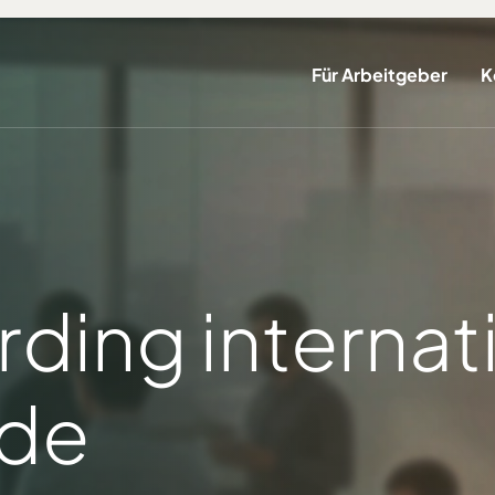
Für Arbeitgeber
K
ding internat
nde