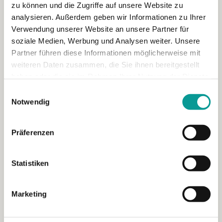
zu können und die Zugriffe auf unsere Website zu
analysieren. Außerdem geben wir Informationen zu Ihrer
Verwendung unserer Website an unsere Partner für
soziale Medien, Werbung und Analysen weiter. Unsere
Partner führen diese Informationen möglicherweise mit
weiteren Daten zusammen, die Sie ihnen bereitgestellt
haben oder die sie im Rahmen Ihrer Nutzung der Dienste
gesammelt haben.
Einwilligungsauswahl
Notwendig
Active Sourcing vs. Passive Sourcing: Was
Präferenzen
wirklich funktioniert und wie Sie beides
strategisch kombinieren
Statistiken
Recruiting wird oft als Entweder-oder diskutiert: aktiv
suchen oder abwarten, bis passende […]
Marketing