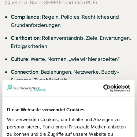
(Quelle: 5. Bauer SHRM Foundation PDF)
Compliance
: Regeln, Policies, Rechtliches und
Grundanforderungen
Clarification
: Rollenverständnis, Ziele, Erwartungen,
Erfolgskriterien
Culture
: Werte, Normen, „wie wir hier arbeiten“
Connection
: Beziehungen, Netzwerke, Buddy-
Systeme, Zugehörigkeit
Wissenschaftlich ist daran stark, dass es nicht nur
Dokumente und Trainings meint, sondern explizit
Diese Webseite verwendet Cookies
soziale Integration als Leistungsfaktor behandelt.
Wir verwenden Cookies, um Inhalte und Anzeigen zu
personalisieren, Funktionen für soziale Medien anbieten
zu können und die Zugriffe auf unsere Website zu