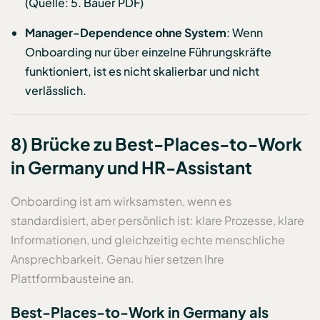
(Quelle: 5. Bauer PDF)
Manager-Dependence ohne System
: Wenn
Onboarding nur über einzelne Führungskräfte
funktioniert, ist es nicht skalierbar und nicht
verlässlich.
8) Brücke zu Best-Places-to-Work
in Germany und HR-Assistant
Onboarding ist am wirksamsten, wenn es
standardisiert, aber persönlich ist: klare Prozesse, klare
Informationen, und gleichzeitig echte menschliche
Ansprechbarkeit. Genau hier setzen Ihre
Plattformbausteine an.
Best-Places-to-Work in Germany als