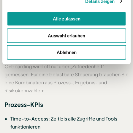
Details zeigen
prüfen, weil neue Mitarbeitende sonst weniger
Gelegenheit haben, informell zu lernen und Netzwerke
Alle zulassen
aufzubauen. (Quelle: 7. HBR Hybrid Onboarding 2024)
Auswahl erlauben
6) Messbarkeit: KPIs für Onboarding
und frühe Bindung
Ablehnen
Onboarding wird oft nur über „Zufriedenheit“
gemessen. Für eine belastbare Steuerung brauchen Sie
eine Kombination aus Prozess-, Ergebnis- und
Risikokennzahlen:
Prozess-KPIs
Time-to-Access: Zeit bis alle Zugriffe und Tools
funktionieren