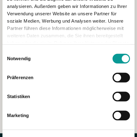
analysieren. Außerdem geben wir Informationen zu Ihrer
Verwendung unserer Website an unsere Partner für
soziale Medien, Werbung und Analysen weiter. Unsere
Partner führen diese Informationen möglicherweise mit
weiteren Daten zusammen, die Sie ihnen bereitgestellt
haben oder die sie im Rahmen Ihrer Nutzung der Dienste
gesammelt haben.
Einwilligungsauswahl
Notwendig
Was ist Onboarding? Definition, Phasen
Präferenzen
und warum es über Retention entscheidet
Onboarding ist der strukturierte Prozess, mit dem neue
Statistiken
Mitarbeitende fachlich, sozial und […]
Marketing