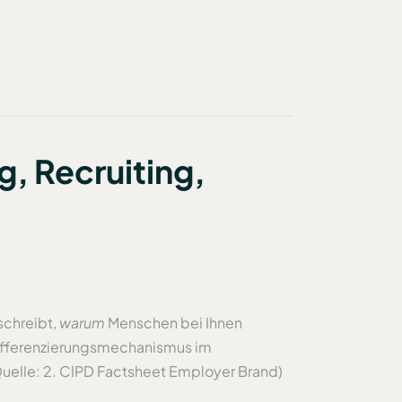
g, Recruiting,
schreibt,
warum
Menschen bei Ihnen
Differenzierungsmechanismus im
(Quelle: 2. CIPD Factsheet Employer Brand)