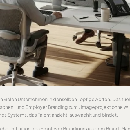
n vielen Unternehmen in denselben Topf geworfen. Das fueh
chen“ und Employer Branding zum „Imageprojekt ohne Wirk
es Systems, das Talent anzieht, auswaehlt und bindet.
ssische Definition des Employer Brandings aus dem Brand-M