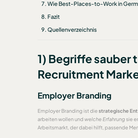
Wie Best-Places-to-Work in Germ
Fazit
Quellenverzeichnis
1) Begriffe sauber
Recruitment Marke
Employer Branding
Employer Branding ist die
strategische En
arbeiten wollen und
welche Erfahrung
sie e
Arbeitsmarkt, der dabei hilft, passende Men