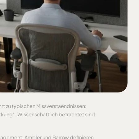
rt zu typischen Missverstaendnissen:
ung“. Wissenschaftlich betrachtet sind
anagement: Ambler und Barrow definieren