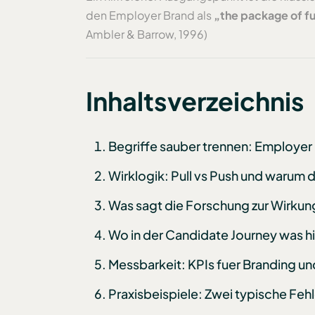
den Employer Brand als
„the package of f
Ambler & Barrow, 1996)
Inhaltsverzeichnis
Begriffe sauber trennen: Employer 
Wirklogik: Pull vs Push und warum d
Was sagt die Forschung zur Wirkun
Wo in der Candidate Journey was h
Messbarkeit: KPIs fuer Branding und
Praxisbeispiele: Zwei typische Feh