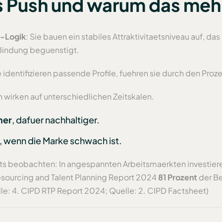
vs Push und warum das mehr
l-Logik
: Sie bauen ein stabiles Attraktivitaetsniveau auf, 
indung beguenstigt.
ie identifizieren passende Profile, fuehren sie durch den Pro
 wirken auf unterschiedlichen Zeitskalen.
mer
, dafuer nachhaltiger.
r, wenn die Marke schwach ist.
ts beobachten: In angespannten Arbeitsmaerkten investiere
Resourcing and Talent Planning Report 2024
81 Prozent
der B
lle: 4. CIPD RTP Report 2024; Quelle: 2. CIPD Factsheet)