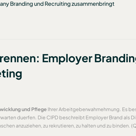
any Branding und Recruiting zusammenbringt
 trennen: Employer Brandin
ting
twicklung und Pflege
Ihrer Arbeitgeberwahrnehmung. Es be
rwarten duerfen. Die CIPD beschreibt Employer Brand als 
schen anzuziehen, zu rekrutieren, zu halten und zu binden. 